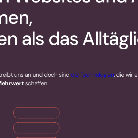
men,
n als das Alltägl
treibt uns an und doch sind
die Technologien
, die wir
Mehrwert
schaffen.