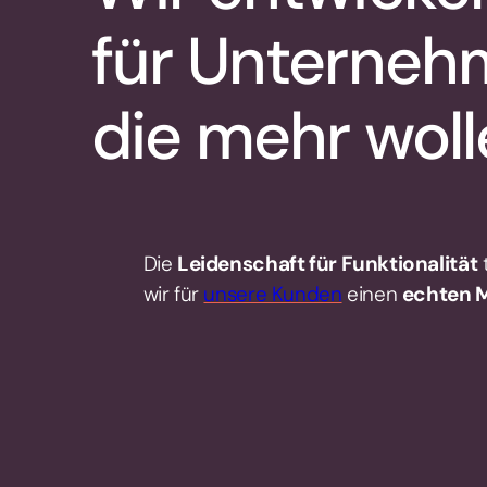
für Unterneh
die mehr wolle
Die
Leidenschaft für Funktionalität
wir für
unsere Kunden
einen
echten 